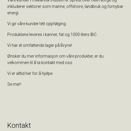
Våre kunder i mekanisk industri er spredt over hele Norge og
inkluderer sektorer som marine, offshore, landbruk og fornybar
energi.
Vi gir våre kunder tett oppfølging.
Produktene leveres i kanner, fat og 1000 liters IBC.
Vi har et omfattende lager på Bryne!
Ønsker du mer informasjon om våre produkter, er du
velkommen til å ta kontakt med oss.
Vi er alltid her for å hjelpe.
Se mer!
Kontakt